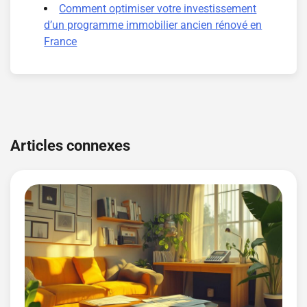
Comment optimiser votre investissement
d’un programme immobilier ancien rénové en
France
Navigation
de
Articles connexes
l’article