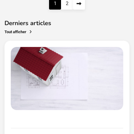
Pagination
1
2
des
publications
Derniers articles
Tout afficher