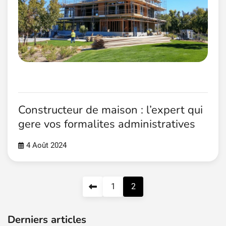
Constructeur de maison : l’expert qui
gere vos formalites administratives
4 Août 2024
Pagination
1
2
des
publications
Derniers articles